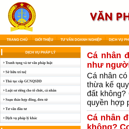
TRANG CHỦ
GIỚI THIỆU
TƯ VẤN DOANH NGHIỆP
DỊCH VỤ PH
DỊCH VỤ PHÁP LÝ
Cá nhân 
như người
Tranh tụng và tư vấn pháp luật
Sở hữu trí tuệ
Cá nhân có 
Thủ tục cấp GCNQSDD
thừa kế qu
Luật sư riêng cho tổ chức, cá nhân
đất không?
Soạn thảo hợp đồng, đơn từ
quyền hợp 
Tư vấn đầu tư
Cá nhân đ
Dịch vụ pháp lý khác
không? Cơ