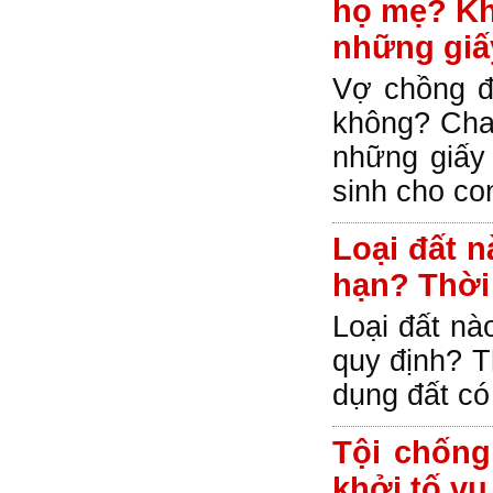
họ mẹ? Khi
những giấ
Vợ chồng đ
không? Cha 
những giấy 
sinh cho co
Loại đất n
hạn? Thời
Loại đất nà
quy định? T
dụng đất có
Tội chống
khởi tố vụ