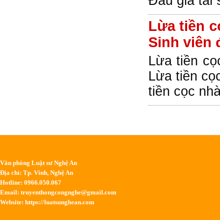
Đấu giá tài
Lừa tiền c
Sinh viên 
Lừa tiền cọ
Lừa tiền cọc
tiền cọc nh
Văn phòng Luật sư Nghệ An
Địa chỉ: Tp. Vinh, Nghệ An
Hotline: 0966.050.067
Email:
truyenthongcongnghe@gmail.com
Website: https://luatsunghean.com