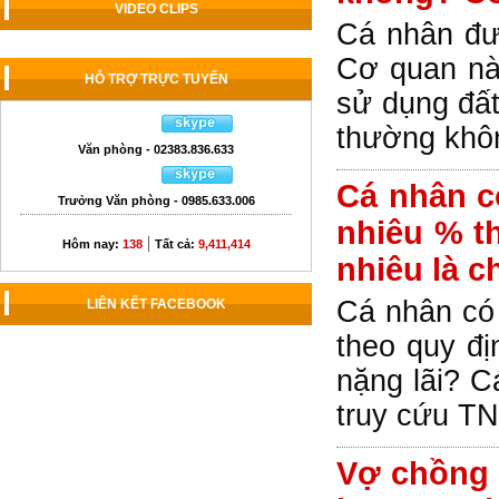
VIDEO CLIPS
Cá nhân đư
Cơ quan nà
HỖ TRỢ TRỰC TUYẾN
sử dụng đất
thường khô
Văn phòng - 02383.836.633
Cá nhân có
Trưởng Văn phòng - 0985.633.006
nhiêu % t
|
Hôm nay:
138
Tất cả:
9,411,414
nhiêu là c
Cá nhân có 
LIÊN KẾT FACEBOOK
theo quy đị
nặng lãi? C
truy cứu TN
Vợ chồng 