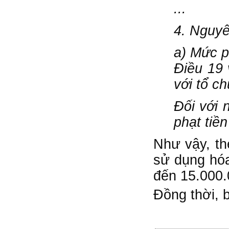
...
4. Nguyê
a) Mức ph
Điều 19 
với tổ ch
Đối với 
phạt tiề
Như vậy, th
sử dụng hóa
đến 15.000.
Đồng thời, 