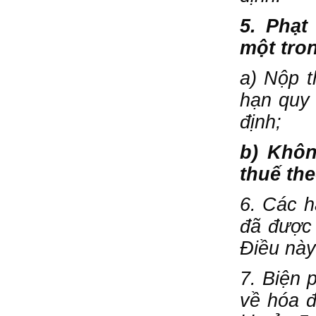
5. Phạt
một tro
a) Nộp t
hạn quy 
định;
b) Khôn
thuế the
6. Các h
đã được 
Điều này
7. Biện 
về hóa đ