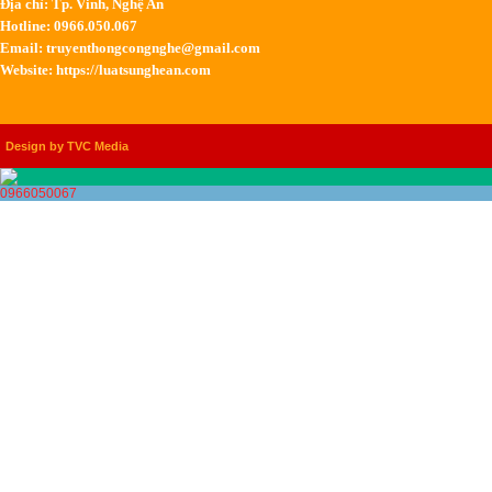
Địa chỉ: Tp. Vinh, Nghệ An
Hotline: 0966.050.067
Email:
truyenthongcongnghe@gmail.com
Website: https://luatsunghean.com
Design by TVC Media
0966050067