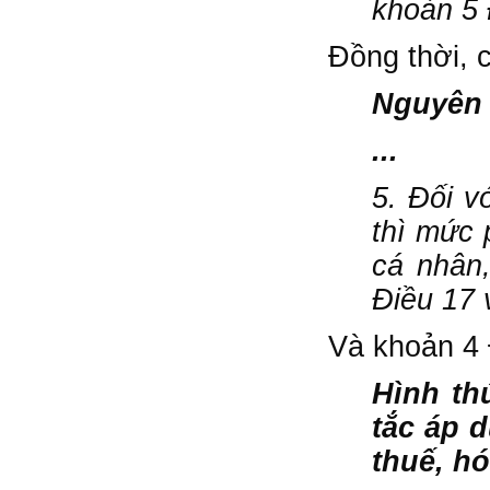
khoản 5 
Đồng thời, 
Nguyên 
...
5. Đối v
thì mức 
cá nhân,
Điều 17 
Và khoản 4 
Hình th
tắc áp 
thuế, h