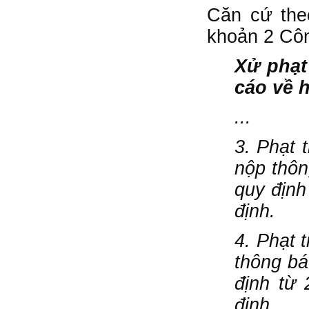
Căn cứ the
khoản 2 Cô
Xử phạt
cáo về 
...
3. Phạt 
nộp thôn
quy định
định.
4. Phạt 
thông bá
định từ 
định.