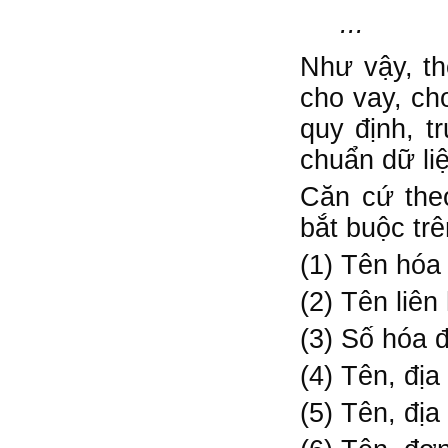
...
Như vậy, th
cho vay, ch
quy định, t
chuẩn dữ li
Căn cứ theo
bắt buộc tr
(1) Tên hóa
(2) Tên liê
(3) Số hóa 
(4) Tên, đị
(5) Tên, đị