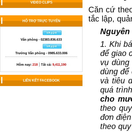
VIDEO CLIPS
Căn cứ theo
tắc lập, qu
HỖ TRỢ TRỰC TUYẾN
Nguyên 
Văn phòng - 02383.836.633
1. Khi b
để giao 
Trưởng Văn phòng - 0985.633.006
vụ dùng 
|
Hôm nay:
218
Tất cả:
9,411,190
dùng để 
và tiêu 
LIÊN KẾT FACEBOOK
quá trìn
cho m
theo quy
đơn điện
theo quy