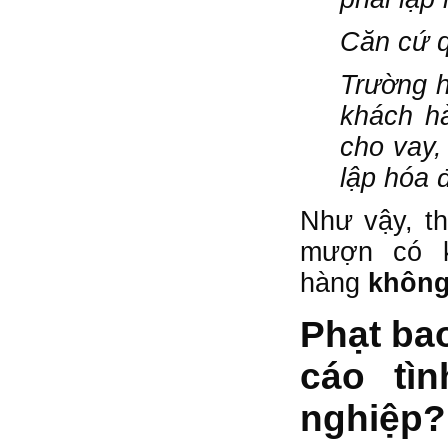
Căn cứ q
Trường 
khách hà
cho vay,
lập hóa 
Như vậy, th
mượn có k
hàng
không
Phạt bao
cáo tì
nghiệp?