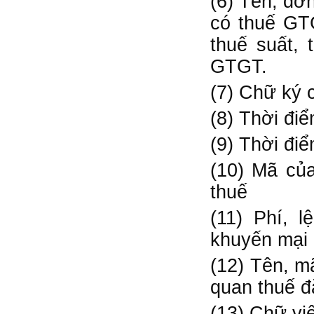
(6) Tên, đơn
có thuế GTG
thuế suất, 
GTGT.
(7) Chữ ký 
(8) Thời đi
(9) Thời điể
(10) Mã củ
thuế
(11) Phí, 
khuyến mại 
(12) Tên, m
quan thuế đặ
(13) Chữ viế