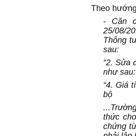
Theo hướng
- Căn 
25/08/2
Thông t
sau:
“2. Sửa 
như sau:
“4. Giá 
bộ
...Trườn
thức ch
chứng từ
phải lập