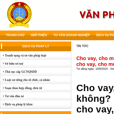
TRANG CHỦ
GIỚI THIỆU
TƯ VẤN DOANH NGHIỆP
DỊCH VỤ PH
TIN TỨC
DỊCH VỤ PHÁP LÝ
Tranh tụng và tư vấn pháp luật
Cho vay, cho m
cho vay, cho 
Sở hữu trí tuệ
Tin đăng ngày: 10/8/2024 - X
Thủ tục cấp GCNQSDD
Luật sư riêng cho tổ chức, cá nhân
Cho vay
Soạn thảo hợp đồng, đơn từ
không? 
Tư vấn đầu tư
Dịch vụ pháp lý khác
cho vay