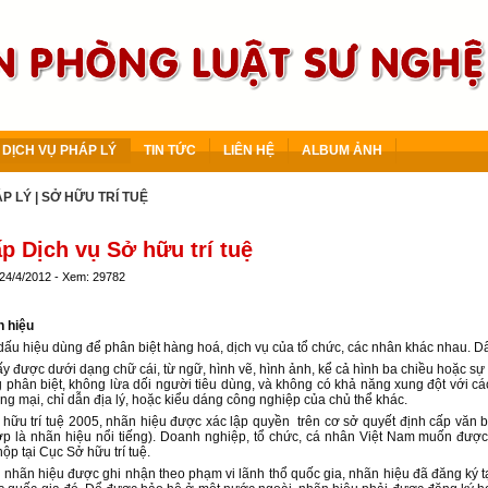
DỊCH VỤ PHÁP LÝ
TIN TỨC
LIÊN HỆ
ALBUM ẢNH
ÁP LÝ
|
SỞ HỮU TRÍ TUỆ
p Dịch vụ Sở hữu trí tuệ
 24/4/2012 - Xem: 29782
 hiệu
dấu hiệu dùng để phân biệt hàng hoá, dịch vụ của tổ chức, các nhân khác nhau. D
hấy được dưới dạng chữ cái, từ ngữ, hình vẽ, hình ảnh, kể cả hình ba chiều hoặc s
 phân biệt, không lừa dối người tiêu dùng, và không có khả năng xung đột với 
ơng mại, chỉ dẫn địa lý, hoặc kiểu dáng công nghiệp của chủ thể khác.
hữu trí tuệ 2005, nhãn hiệu được xác lập quyền trên cơ sở quyết định cấp văn 
ợp là nhãn hiệu nổi tiếng). Doanh nghiệp, tổ chức, cá nhân Việt Nam muốn được
ộp tại Cục Sở hữu trí tuệ.
 nhãn hiệu được ghi nhận theo phạm vi lãnh thổ quốc gia, nhãn hiệu đã đăng ký tạ