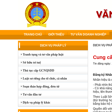
TRANG CHỦ
GIỚI THIỆU
TƯ VẤN DOANH NGHIỆP
DỊCH VỤ PH
DỊCH VỤ PHÁP LÝ
Tranh tụng và tư vấn pháp luật
Cung cấ
Sở hữu trí tuệ
Tin đăng ngày:
Thủ tục cấp GCNQSDD
Đăng ký Nhãn
Luật sư riêng cho tổ chức, cá nhân
Nhãn hiệu là 
- Phải nhìn t
Soạn thảo hợp đồng, đơn từ
- Có khả năng
hiệu, tên thư
Tư vấn đầu tư
Theo Luật Sở 
(trừ trường h
Dịch vụ pháp lý khác
bằng bảo hộ n
Quyền đối với