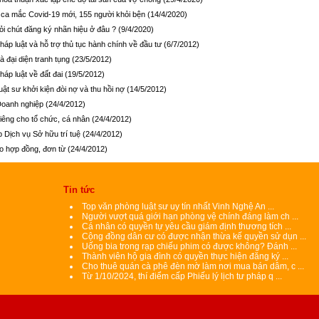
ca mắc Covid-19 mới, 155 người khỏi bện
(14/4/2020)
hỏi chút đăng ký nhãn hiệu ở đâu ?
(9/4/2020)
háp luật và hỗ trợ thủ tục hành chính về đầu tư
(6/7/2012)
à đại diện tranh tụng
(23/5/2012)
háp luật về đất đai
(19/5/2012)
uật sư khởi kiện đòi nợ và thu hồi nợ
(14/5/2012)
Doanh nghiệp
(24/4/2012)
riêng cho tổ chức, cá nhân
(24/4/2012)
 Dịch vụ Sở hữu trí tuệ
(24/4/2012)
o hợp đồng, đơn từ
(24/4/2012)
Tin tức
Top văn phòng luật sư uy tín nhất Vinh Nghệ An
...
Người vượt quá giới hạn phòng vệ chính đáng làm ch
...
Cá nhân có quyền tự yêu cầu giám định thương tích
...
Cộng đồng dân cư có được nhận thừa kế quyền sử dụn
...
Uống bia trong rạp chiếu phim có được không? Đánh
...
Thành viên hộ gia đình có quyền thực hiện đăng ký
...
Cho thuê quán cà phê đèn mờ làm nơi mua bán dâm, c
...
Từ 1/10/2024, thí điểm cấp Phiếu lý lịch tư pháp q
...