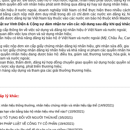
 quốc gia đó. Để được bảo hộ ở một nước ngoài, nhãn hiệu phải được đăng ký ho
ịnh quyền đối với nhãn hiệu phát sinh thông qua đăng ký hay sử dụng nhãn hiệu.
ãn hiệu ở nước ngoài, doanh nghiệp Việt Nam có thể thực hiện theo nhiều cách
d bằng cách nộp một đơn duy nhất trong đó có chỉ định các nước xin đăng ký, 
đã được đăng ký tại Việt Nam tùy thuộc vào các nước xin bảo hộ thuộc khối Madri
ật sư Vinh Diện & Cộng sự đảm nhận tư vấn các nội dung sau đây khi quý khác
ng cấp thông tin về việc sử dụng và đăng ký nhãn hiệu ở Việt Nam và nước ngoài;
 quan đến việc lựa chọn và sử dụng nhãn hiệu;
hãn hiệu có khả năng đăng ký bảo hộ ở Việt Nam và nước ngoài (Mỹ, Châu Âu, Ca
;
ong việc nộp đơn xin cấp giấy chứng nhận đăng ký nhãn hiệu, ghi nhận sửa đổi, g
ệu lực giấy chứng nhận đăng ký nhãn hiệu và khả năng vi phạm các quyền nhãn h
c quyền nhãn hiệu đang được bảo hộ: điều tra, giám sát, thương lượng, hòa giải,
Nam và nước ngoài;
oạn thảo, thẩm định, đăng ký hợp đồng chuyển giao quyền sử dụng hoặc quyền s
n lược xây dựng, phát triển thương hiệu;
h hàng xây dựng và tham gia các giải thưởng thương hiệu.
áp lý khác:
t nhãn hiệu thông thường, nhãn hiệu chứng nhận và nhãn hiệu tập thể
(14/9/2021)
gia hạn văn bằng bảo hộ nhãn hiệu như thế nào?
(10/9/2021)
VỤ TỐ TỤNG ĐỐI VỚI NGƯỜI THỪA KẾ
(3/5/2021)
NH PHÁP LUẬT VỀ CÔNG TY CỔ PHẦN
(19/4/2021)
thỏa thuận xác lập chế độ tài sản của vợ chồng
(29/4/2020)