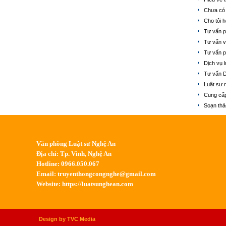
Chưa có 
Cho tôi 
Tư vấn p
Tư vấn v
Tư vấn p
Dịch vụ l
Tư vấn 
Luật sư 
Cung cấp
Soạn thả
Văn phòng Luật sư Nghệ An
Địa chỉ: Tp. Vinh, Nghệ An
Hotline: 0966.050.067
Email:
truyenthongcongnghe@gmail.com
Website: https://luatsunghean.com
Design by TVC Media