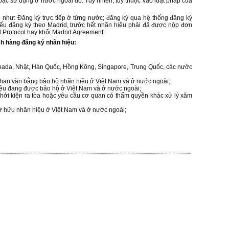
ặc sử dụng ở nước ngoài đó. Tuy nhiên, tùy thuộc vào luật pháp của
 như: Đăng ký trực tiếp ở từng nước; đăng ký qua hệ thống đăng ký
Nếu đăng ký theo Madrid, trước hết nhãn hiệu phải đã được nộp đơn
d Protocol hay khối Madrid Agreement.
h hàng đăng ký nhãn hiệu:
nada, Nhật, Hàn Quốc, Hồng Kông, Singapore, Trung Quốc, các nước
ia hạn văn bằng bảo hộ nhãn hiệu ở Việt Nam và ở nước ngoài;
iệu đang được bảo hộ ở Việt Nam và ở nước ngoài;
 khởi kiện ra tòa hoặc yêu cầu cơ quan có thẩm quyền khác xử lý xâm
ở hữu nhãn hiệu ở Việt Nam và ở nước ngoài;