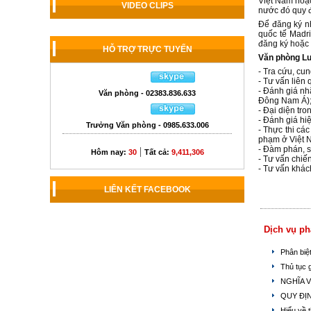
Việt Nam hoặc
VIDEO CLIPS
nước đó quy đ
Để đăng ký nh
quốc tế Madri
đăng ký hoặc 
HỖ TRỢ TRỰC TUYẾN
Văn phòng Lu
- Tra cứu, cu
- Tư vấn liên
- Đánh giá n
Văn phòng - 02383.836.633
Đông Nam Á)
- Đại diện tr
- Đánh giá hi
Trưởng Văn phòng - 0985.633.006
- Thực thi cá
phạm ở Việt 
- Đàm phán, s
|
Hôm nay:
30
Tất cả:
9,411,306
- Tư vấn chiế
- Tư vấn khác
LIÊN KẾT FACEBOOK
Dịch vụ ph
Phân biệ
Thủ tục 
NGHĨA 
QUY ĐỊ
Hiểu về 