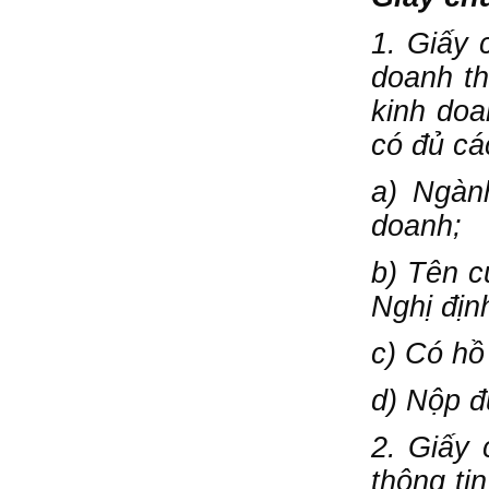
1. Giấy 
doanh th
kinh doa
có đủ cá
a) Ngàn
doanh;
b) Tên c
Nghị địn
c) Có hồ
d) Nộp đ
2. Giấy
thông ti