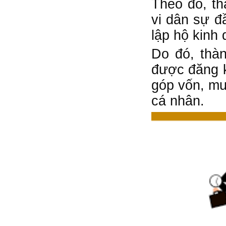
Theo đó, th
vi dân sự đ
lập hộ kinh
Do đó, thàn
được đăng k
góp vốn, mu
cá nhân.