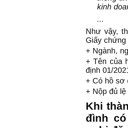
kinh doa
...
Như vậy, th
Giấy chứng 
+ Ngành, ng
+ Tên của h
định 01/20
+ Có hồ sơ 
+ Nộp đủ lệ
Khi thàn
đình có