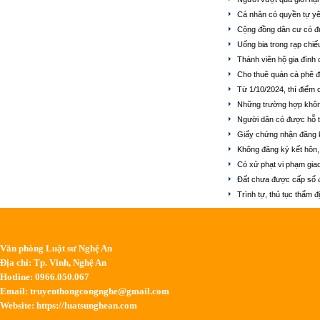
Cá nhân có quyền tự yê
Cộng đồng dân cư có đ
Uống bia trong rạp chi
Thành viên hộ gia đình
Cho thuê quán cà phê đ
Từ 1/10/2024, thí điểm
Những trường hợp khôn
Người dân có được hỗ trợ
Giấy chứng nhận đăng k
Không đăng ký kết hôn, 
Có xử phạt vi phạm gia
Đất chưa được cấp sổ 
Trình tự, thủ tục thẩm 
Văn phòng Luật sư Nghệ An
Địa chỉ: Tp. Vinh, Nghệ An
Hotline: 0966.050.067
Email:
truyenthongcongnghe@gmail.com
Website: https://luatsunghean.com