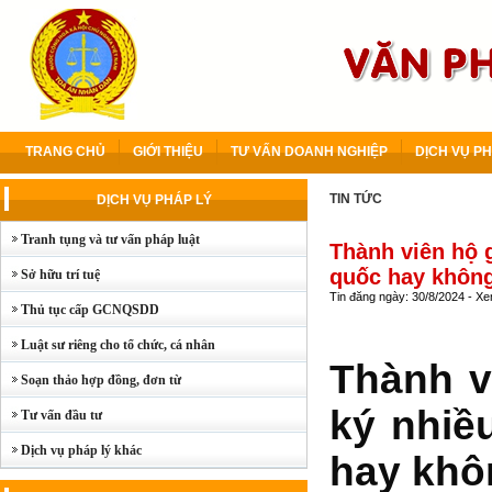
TRANG CHỦ
GIỚI THIỆU
TƯ VẤN DOANH NGHIỆP
DỊCH VỤ PH
TIN TỨC
DỊCH VỤ PHÁP LÝ
Tranh tụng và tư vấn pháp luật
Thành viên hộ 
quốc hay khôn
Sở hữu trí tuệ
Tin đăng ngày: 30/8/2024 - X
Thủ tục cấp GCNQSDD
Luật sư riêng cho tổ chức, cá nhân
Thành v
Soạn thảo hợp đồng, đơn từ
ký nhiề
Tư vấn đầu tư
Dịch vụ pháp lý khác
hay khô