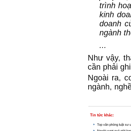
trình ho
kinh doa
doanh c
ngành th
...
Như vậy, th
cần phải gh
Ngoài ra, c
ngành, nghề
Tin tức khác:
Top văn phòng luật sư 
Người vượt quá giới hạ