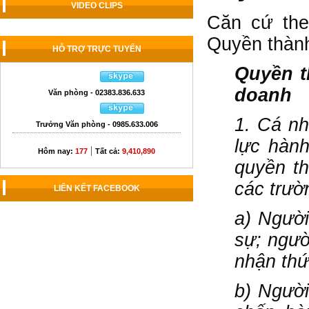
VIDEO CLIPS
Căn cứ the
Quyền thành
HỖ TRỢ TRỰC TUYẾN
Quyền t
doanh
Văn phòng - 02383.836.633
1. Cá nh
Trưởng Văn phòng - 0985.633.006
lực hành
|
Hôm nay:
177
Tất cả:
9,410,890
quyền th
các trườ
LIÊN KẾT FACEBOOK
a) Người
sự; ngườ
nhận thứ
b) Người