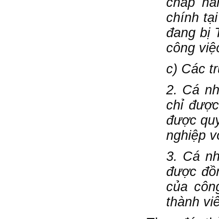
chấp hà
chính tạ
đang bị
công việ
c) Các t
2. Cá nh
chỉ được
được quy
nghiệp v
3. Cá nh
được đồn
của côn
thành vi