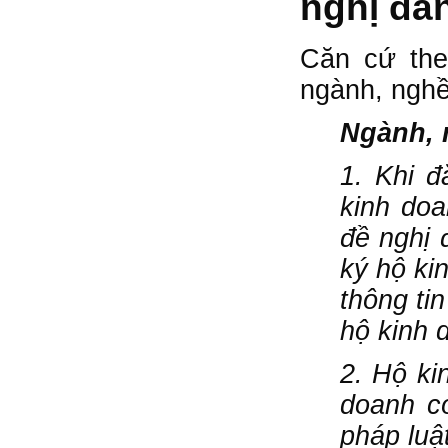
nghị đă
Căn cứ the
ngành, nghề
Ngành, 
1. Khi đ
kinh doa
đề nghị 
ký hộ ki
thông ti
hộ kinh 
2. Hộ ki
doanh có
pháp luậ