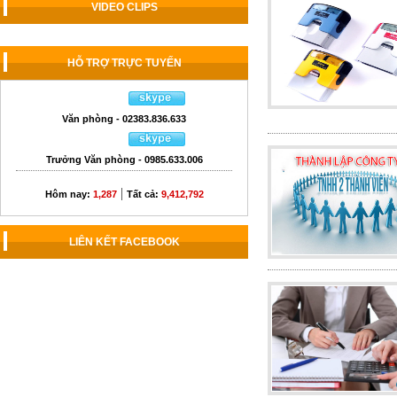
VIDEO CLIPS
HỖ TRỢ TRỰC TUYẾN
Văn phòng - 02383.836.633
Trưởng Văn phòng - 0985.633.006
|
Hôm nay:
1,287
Tất cả:
9,412,792
LIÊN KẾT FACEBOOK