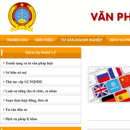
TRANG CHỦ
GIỚI THIỆU
TƯ VẤN DOANH NGHIỆP
DỊCH VỤ PH
DỊCH VỤ PHÁP LÝ
Tranh tụng và tư vấn pháp luật
Sở hữu trí tuệ
Thủ tục cấp GCNQSDD
Luật sư riêng cho tổ chức, cá nhân
Soạn thảo hợp đồng, đơn từ
Tư vấn đầu tư
Dịch vụ pháp lý khác