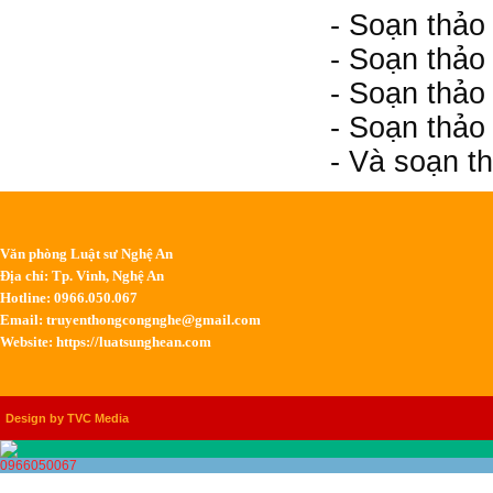
- Soạn thảo
- Soạn thảo 
- Soạn thảo 
- Soạn thảo
- Và soạn t
Văn phòng Luật sư Nghệ An
Địa chỉ: Tp. Vinh, Nghệ An
Hotline: 0966.050.067
Email:
truyenthongcongnghe@gmail.com
Website: https://luatsunghean.com
Design by TVC Media
0966050067