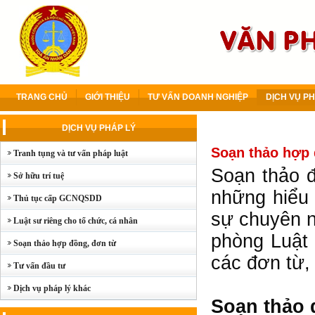
TRANG CHỦ
GIỚI THIỆU
TƯ VẤN DOANH NGHIỆP
DỊCH VỤ PH
DỊCH VỤ PHÁP LÝ
Soạn thảo hợp 
Tranh tụng và tư vấn pháp luật
Soạn thảo đ
Sở hữu trí tuệ
những hiểu 
Thủ tục cấp GCNQSDD
sự chuyên n
Luật sư riêng cho tổ chức, cá nhân
phòng Luật
Soạn thảo hợp đồng, đơn từ
các đơn từ,
Tư vấn đầu tư
Dịch vụ pháp lý khác
Soạn thảo 