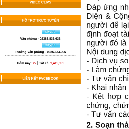
VIDEO CLIPS
Đáp ứng nhu
Diện & Cộng
HỖ TRỢ TRỰC TUYẾN
người để lạ
định đoạt tà
Văn phòng - 02383.836.633
người đó là 
Nội dung dị
Trưởng Văn phòng - 0985.633.006
- Dịch vụ so
|
Hôm nay:
75
Tất cả:
9,411,351
- Làm chứng
- Tư vấn chi
LIÊN KẾT FACEBOOK
- Khai nhận 
- Kết hợp 
chứng, chứn
- Tư vấn các
2. Soạn th