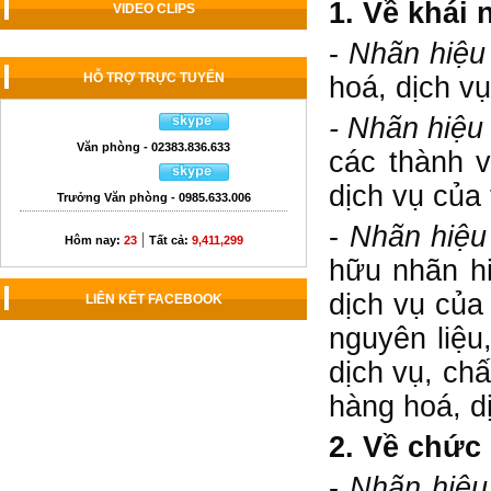
1. Về khái 
VIDEO CLIPS
-
Nhãn hiệu
HỖ TRỢ TRỰC TUYẾN
hoá, dịch v
- Nhãn hiệu
Văn phòng - 02383.836.633
các thành v
dịch vụ của
Trưởng Văn phòng - 0985.633.006
-
Nhãn hiệu
|
Hôm nay:
23
Tất cả:
9,411,299
hữu nhãn hi
dịch vụ của
LIÊN KẾT FACEBOOK
nguyên liệu
dịch vụ, ch
hàng hoá, d
2. Về chức
-
Nhãn hiệu