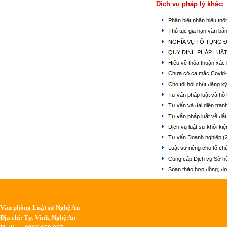
Dịch vụ pháp lý khác:
Phân biệt nhãn hiệu th
Thủ tục gia hạn văn bằ
NGHĨA VỤ TỐ TỤNG 
QUY ĐỊNH PHÁP LUẬ
Hiểu về thỏa thuận xác
Chưa có ca mắc Covid-
Cho tôi hỏi chút đăng k
Tư vấn pháp luật và hỗ 
Tư vấn và đại diện tran
Tư vấn pháp luật về đất
Dịch vụ luật sư khởi kiệ
Tư vấn Doanh nghiệp
(
Luật sư riêng cho tổ c
Cung cấp Dịch vụ Sở hữ
Soạn thảo hợp đồng, đ
Văn phòng Luật sư Nghệ An
Địa chỉ: Tp. Vinh, Nghệ An