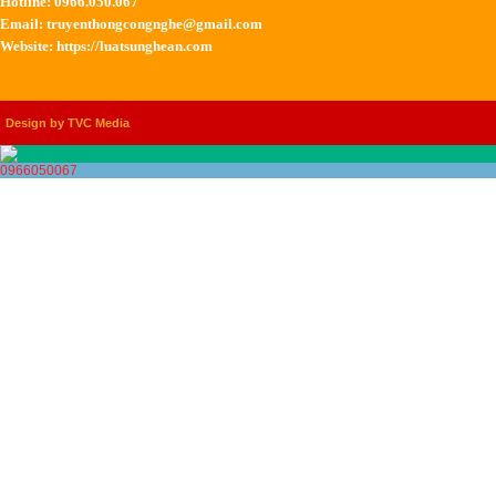
Hotline: 0966.050.067
Email:
truyenthongcongnghe@gmail.com
Website: https://luatsunghean.com
Design by TVC Media
0966050067