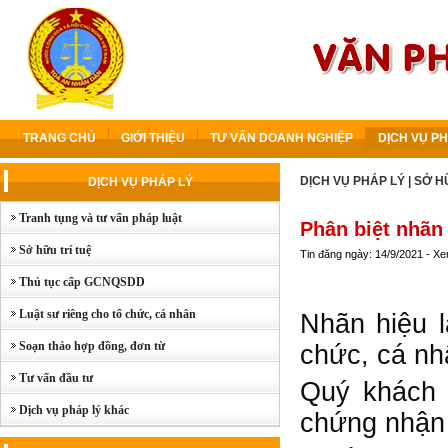
TRANG CHỦ
GIỚI THIỆU
TƯ VẤN DOANH NGHIỆP
DỊCH VỤ PH
DỊCH VỤ PHÁP LÝ
|
SỞ H
DỊCH VỤ PHÁP LÝ
Tranh tụng và tư vấn pháp luật
Phân biệt nhãn
Sở hữu trí tuệ
Tin đăng ngày: 14/9/2021 - X
Thủ tục cấp GCNQSDD
Luật sư riêng cho tổ chức, cá nhân
Nhãn hiệu l
Soạn thảo hợp đồng, đơn từ
chức, cá nh
Tư vấn đầu tư
Quý khách 
Dịch vụ pháp lý khác
chứng nhận 